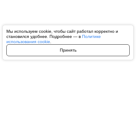
Мы используем cookie, чтобы сайт работал корректно и
становился удобнее. Подробнее — в
Политике
использования cookie
.
Принять
Авторы
О нас
Архив
Все права на любые материалы, опубликованные на сайте, защищены в
соответствии с российским и международным законодательством об
интеллектуальной собственности. Любое использование текстовых, фото,
аудио и видеоматериалов возможно только с согласия правообладателя
(ctnews.ru). Персональные данные (ФЗ 152). При полном или частичном
использовании материалов ctnews.ru активная индексируемая
гиперссылка на исходный материал обязательна. Запрещено для детей.
Оригинал текста:
https://ctnews.ru/
Пользовательское соглашение
|
Политика конфиденциальности
|
Политика использования cookie
На информационном ресурсе применяются рекомендательные
технологии (информационные технологии предоставления информации
на основе сбора, систематизации и анализа сведений, относящихся к
предпочтениям пользователей сети "Интернет", находящихся на