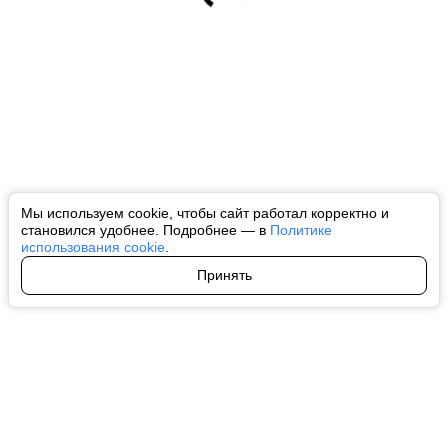
Мы используем cookie, чтобы сайт работал корректно и
становился удобнее. Подробнее — в
Политике
использования cookie
.
Принять
Авторы
О нас
Архив
Все права на любые материалы, опубликованные на сайте, защищены в
соответствии с российским и международным законодательством об
интеллектуальной собственности. Любое использование текстовых, фото,
аудио и видеоматериалов возможно только с согласия правообладателя
(ctnews.ru). Персональные данные (ФЗ 152). При полном или частичном