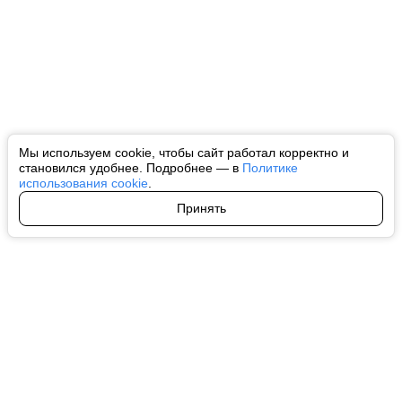
Мы используем cookie, чтобы сайт работал корректно и
становился удобнее. Подробнее — в
Политике
использования cookie
.
Принять
Авторы
О нас
Архив
Все права на любые материалы, опубликованные на сайте, защищены в
соответствии с российским и международным законодательством об
интеллектуальной собственности. Любое использование текстовых, фото,
аудио и видеоматериалов возможно только с согласия правообладателя
(ctnews.ru). Персональные данные (ФЗ 152). При полном или частичном
использовании материалов ctnews.ru активная индексируемая
гиперссылка на исходный материал обязательна. Запрещено для детей.
Оригинал текста:
https://ctnews.ru/