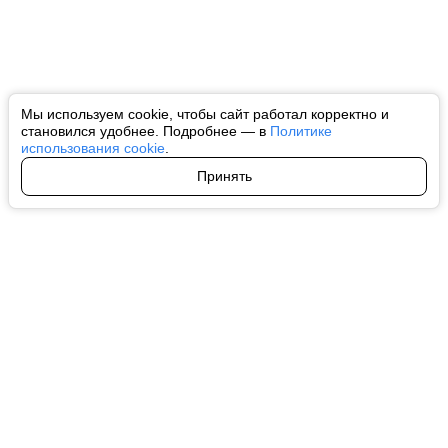
Мы используем cookie, чтобы сайт работал корректно и
становился удобнее. Подробнее — в
Политике
использования cookie
.
Принять
Авторы
О нас
Архив
Все права на любые материалы, опубликованные на сайте, защищены в
соответствии с российским и международным законодательством об
интеллектуальной собственности. Любое использование текстовых, фото,
аудио и видеоматериалов возможно только с согласия правообладателя
(ctnews.ru). Персональные данные (ФЗ 152). При полном или частичном
использовании материалов ctnews.ru активная индексируемая
гиперссылка на исходный материал обязательна. Запрещено для детей.
Оригинал текста:
https://ctnews.ru/
Пользовательское соглашение
|
Политика конфиденциальности
|
Политика использования cookie
На информационном ресурсе применяются рекомендательные
технологии (информационные технологии предоставления информации
на основе сбора, систематизации и анализа сведений, относящихся к