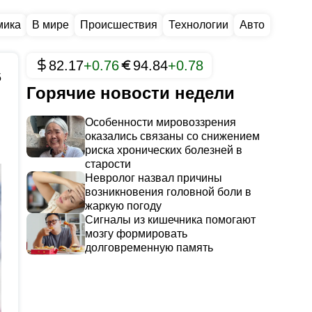
мика
В мире
Происшествия
Технологии
Авто
82.17
+0.76
94.84
+0.78
5
Горячие новости недели
Особенности мировоззрения
оказались связаны со снижением
риска хронических болезней в
старости
Невролог назвал причины
возникновения головной боли в
жаркую погоду
Сигналы из кишечника помогают
мозгу формировать
долговременную память