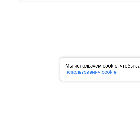
Мы используем cookie, чтобы с
использования cookie
.
Все права на любые материалы, опубликованные на сайте, защище
фото, аудио и видеоматериалов возможно только с согласия право
индексируемая гиперссылка на исходный материал обязательна. З
Пользовательское соглашение
|
Политика конфиденциальности
|
П
На информационном ресурсе применяются рекомендательные техн
предпочтениям пользователей сети "Интернет", находящихся на 