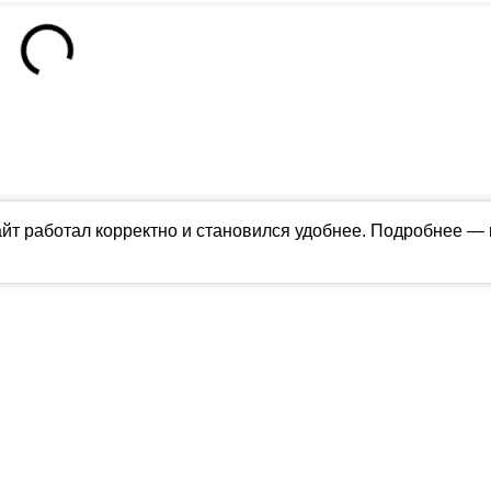
айт работал корректно и становился удобнее. Подробнее —
ны в соответствии с российским и международным законодательством об ин
обладателя (ctnews.ru). Персональные данные (ФЗ 152). При полном или час
апрещено для детей. Оригинал текста:
https://ctnews.ru/
олитика использования cookie
ологии (информационные технологии предоставления информации на основе
территории Российской Федерации).
Подробнее