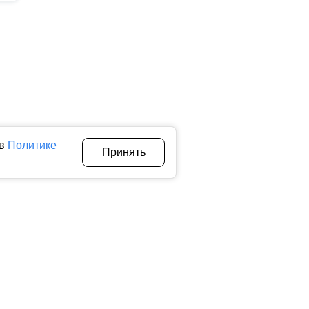
 в
Политике
Принять
Авторы
О нас
Архив
теллектуальной собственности. Любое использование текстовых,
тичном использовании материалов ctnews.ru активная
 сбора, систематизации и анализа сведений, относящихся к