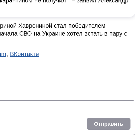
арантином не получил", – заявил Александр
Ириной Хаврониной стал победителем
ачала СВО на Украине хотел встать в пару с
ram
,
ВКонтакте
Отправить