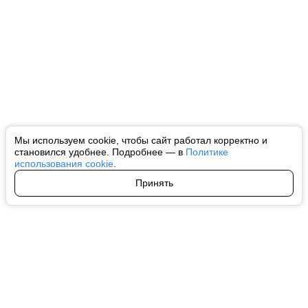
Мы используем cookie, чтобы сайт работал корректно и
становился удобнее. Подробнее — в
Политике
использования cookie
.
Принять
Авторы
О нас
Архив
Все права на любые материалы, опубликованные на сайте, защищены в
соответствии с российским и международным законодательством об
интеллектуальной собственности. Любое использование текстовых, фото,
аудио и видеоматериалов возможно только с согласия правообладателя
(ctnews.ru). Персональные данные (ФЗ 152). При полном или частичном
использовании материалов ctnews.ru активная индексируемая