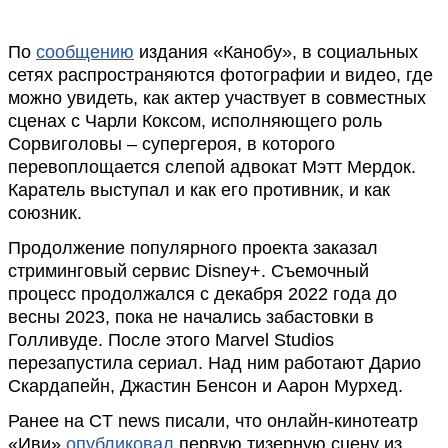
По
сообщению
издания «Канобу», в социальных
сетях распространяются фотографии и видео, где
можно увидеть, как актер участвует в совместных
сценах с Чарли Коксом, исполняющего роль
Сорвиголовы – супергероя, в которого
перевоплощается слепой адвокат Мэтт Мердок.
Каратель выступал и как его противник, и как
союзник.
Продолжение популярного проекта заказал
стриминговый сервис Disney+. Съемочный
процесс продолжался с декабря 2022 года до
весны 2023, пока не начались забастовки в
Голливуде. После этого Marvel Studios
перезапустила сериал. Над ним работают Дарио
Скардапейн, Джастин Бенсон и Аарон Мурхед.
Ранее на CT news писали, что онлайн-кинотеатр
«Иви»
опубликовал
первую тизерную сцену из