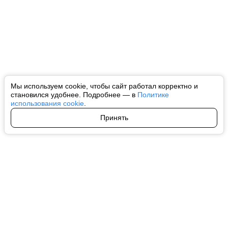
Мы используем cookie, чтобы сайт работал корректно и
становился удобнее. Подробнее — в
Политике
использования cookie
.
Принять
Авторы
О нас
Архив
Все права на любые материалы, опубликованные на сайте, защищены в
соответствии с российским и международным законодательством об
интеллектуальной собственности. Любое использование текстовых, фото,
аудио и видеоматериалов возможно только с согласия правообладателя
(ctnews.ru). Персональные данные (ФЗ 152). При полном или частичном
использовании материалов ctnews.ru активная индексируемая
гиперссылка на исходный материал обязательна. Запрещено для детей.
Оригинал текста:
https://ctnews.ru/