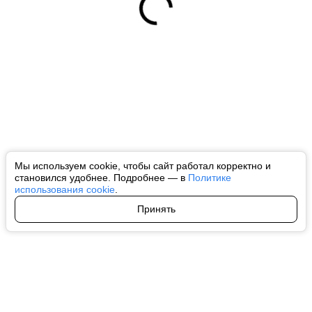
Мы используем cookie, чтобы сайт работал корректно и
становился удобнее. Подробнее — в
Политике
использования cookie
.
Принять
Авторы
О нас
Архив
Все права на любые материалы, опубликованные на сайте, защищены в
соответствии с российским и международным законодательством об
интеллектуальной собственности. Любое использование текстовых, фото,