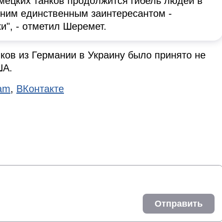
емецких танков продолжится гибель людей в
дним единственным заинтересантом -
", - отметил Шеремет.
нков из Германии в Украину было принято не
ША.
ram
,
ВКонтакте
Отправить