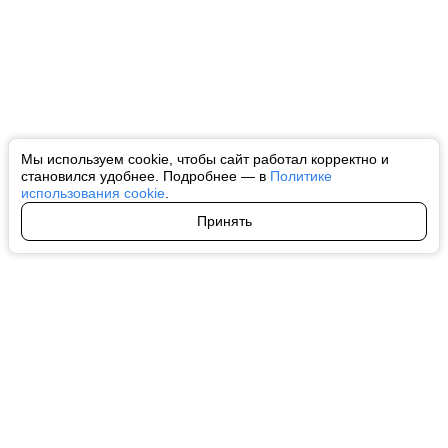
Мы используем cookie, чтобы сайт работал корректно и
становился удобнее. Подробнее — в
Политике
использования cookie
.
Принять
Авторы
О нас
Архив
Все права на любые материалы, опубликованные на сайте, защищены в
соответствии с российским и международным законодательством об
интеллектуальной собственности. Любое использование текстовых, фото,
аудио и видеоматериалов возможно только с согласия правообладателя
(ctnews.ru). Персональные данные (ФЗ 152). При полном или частичном
использовании материалов ctnews.ru активная индексируемая
гиперссылка на исходный материал обязательна. Запрещено для детей.
Оригинал текста:
https://ctnews.ru/
Пользовательское соглашение
|
Политика конфиденциальности
|