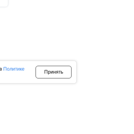
 в
Политике
Принять
Авторы
О нас
Архив
теллектуальной собственности. Любое использование текстовых,
тичном использовании материалов ctnews.ru активная
 сбора, систематизации и анализа сведений, относящихся к