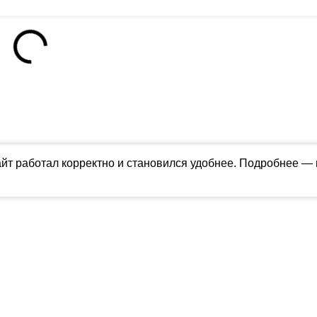
айт работал корректно и становился удобнее. Подробнее —
ны в соответствии с российским и международным законодательством об ин
обладателя (ctnews.ru). Персональные данные (ФЗ 152). При полном или час
апрещено для детей. Оригинал текста:
https://ctnews.ru/
олитика использования cookie
ологии (информационные технологии предоставления информации на основе
территории Российской Федерации).
Подробнее