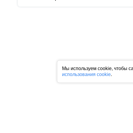
Мы используем cookie, чтобы с
использования cookie
.
Все права на любые материалы, опубликованные на сайте, защище
фото, аудио и видеоматериалов возможно только с согласия право
индексируемая гиперссылка на исходный материал обязательна. З
Пользовательское соглашение
|
Политика конфиденциальности
|
П
На информационном ресурсе применяются рекомендательные техн
предпочтениям пользователей сети "Интернет", находящихся на 