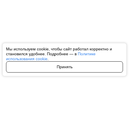
Мы используем cookie, чтобы сайт работал корректно и
становился удобнее. Подробнее — в
Политике
использования cookie
.
Принять
Авторы
О нас
Архив
Все права на любые материалы, опубликованные на сайте, защищены в
соответствии с российским и международным законодательством об
интеллектуальной собственности. Любое использование текстовых, фото,
аудио и видеоматериалов возможно только с согласия правообладателя
(ctnews.ru). Персональные данные (ФЗ 152). При полном или частичном
использовании материалов ctnews.ru активная индексируемая
гиперссылка на исходный материал обязательна. Запрещено для детей.
Оригинал текста:
https://ctnews.ru/