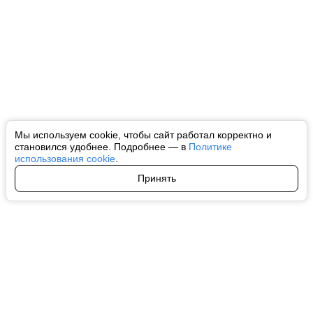
Мы используем cookie, чтобы сайт работал корректно и
становился удобнее. Подробнее — в
Политике
использования cookie
.
Принять
Авторы
О нас
Архив
Все права на любые материалы, опубликованные на сайте, защищены в
соответствии с российским и международным законодательством об
интеллектуальной собственности. Любое использование текстовых, фото,
аудио и видеоматериалов возможно только с согласия правообладателя
(ctnews.ru). Персональные данные (ФЗ 152). При полном или частичном
использовании материалов ctnews.ru активная индексируемая
гиперссылка на исходный материал обязательна. Запрещено для детей.