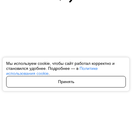
Мы используем cookie, чтобы сайт работал корректно и
становился удобнее. Подробнее — в
Политике
использования cookie
.
Принять
Авторы
О нас
Архив
Все права на любые материалы, опубликованные на сайте, защищены в
соответствии с российским и международным законодательством об
интеллектуальной собственности. Любое использование текстовых, фото,
аудио и видеоматериалов возможно только с согласия правообладателя
(ctnews.ru). Персональные данные (ФЗ 152). При полном или частичном