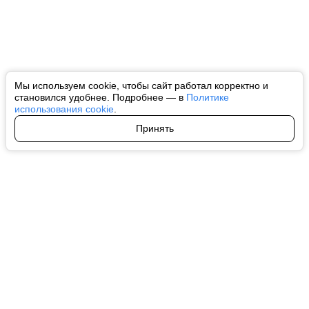
Мы используем cookie, чтобы сайт работал корректно и
становился удобнее. Подробнее — в
Политике
использования cookie
.
Принять
Авторы
О нас
Архив
Все права на любые материалы, опубликованные на сайте, защищены в
соответствии с российским и международным законодательством об
интеллектуальной собственности. Любое использование текстовых, фото,
аудио и видеоматериалов возможно только с согласия правообладателя
(ctnews.ru). Персональные данные (ФЗ 152). При полном или частичном
использовании материалов ctnews.ru активная индексируемая
гиперссылка на исходный материал обязательна. Запрещено для детей.
Оригинал текста:
https://ctnews.ru/
Пользовательское соглашение
|
Политика конфиденциальности
|
Политика использования cookie
На информационном ресурсе применяются рекомендательные
технологии (информационные технологии предоставления информации