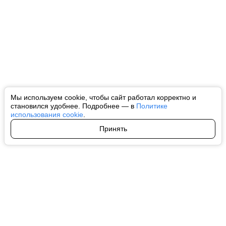
Мы используем cookie, чтобы сайт работал корректно и
становился удобнее. Подробнее — в
Политике
использования cookie
.
Принять
Авторы
О нас
Архив
Все права на любые материалы, опубликованные на сайте, защищены в
соответствии с российским и международным законодательством об
интеллектуальной собственности. Любое использование текстовых, фото,
аудио и видеоматериалов возможно только с согласия правообладателя
(ctnews.ru). Персональные данные (ФЗ 152). При полном или частичном
использовании материалов ctnews.ru активная индексируемая
гиперссылка на исходный материал обязательна. Запрещено для детей.