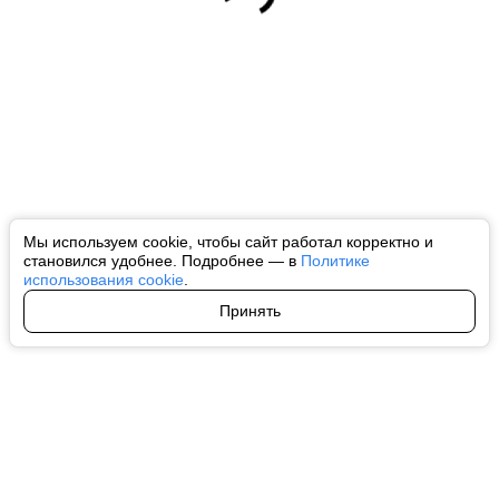
Мы используем cookie, чтобы сайт работал корректно и
становился удобнее. Подробнее — в
Политике
использования cookie
.
Принять
Авторы
О нас
Архив
Все права на любые материалы, опубликованные на сайте, защищены в
соответствии с российским и международным законодательством об
интеллектуальной собственности. Любое использование текстовых, фото,
аудио и видеоматериалов возможно только с согласия правообладателя
(ctnews.ru). Персональные данные (ФЗ 152). При полном или частичном