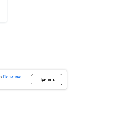
 в
Политике
Принять
Авторы
О нас
Архив
теллектуальной собственности. Любое использование текстовых,