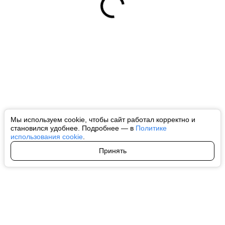
Мы используем cookie, чтобы сайт работал корректно и
становился удобнее. Подробнее — в
Политике
использования cookie
.
Принять
Авторы
О нас
Архив
Все права на любые материалы, опубликованные на сайте, защищены в
соответствии с российским и международным законодательством об
интеллектуальной собственности. Любое использование текстовых, фото,