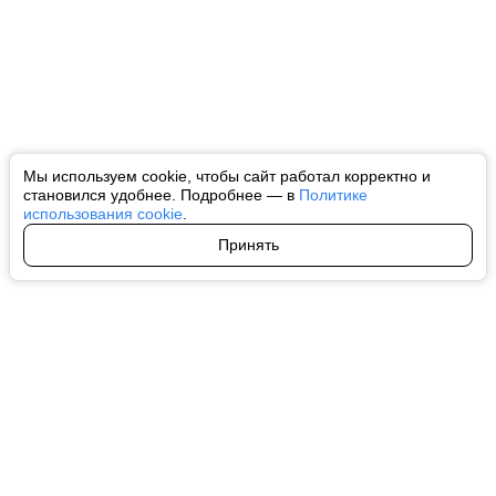
Мы используем cookie, чтобы сайт работал корректно и
становился удобнее. Подробнее — в
Политике
использования cookie
.
Принять
Авторы
О нас
Архив
Все права на любые материалы, опубликованные на сайте, защищены в
соответствии с российским и международным законодательством об
интеллектуальной собственности. Любое использование текстовых, фото,
аудио и видеоматериалов возможно только с согласия правообладателя
(ctnews.ru). Персональные данные (ФЗ 152). При полном или частичном
использовании материалов ctnews.ru активная индексируемая
гиперссылка на исходный материал обязательна. Запрещено для детей.
Оригинал текста:
https://ctnews.ru/
Пользовательское соглашение
|
Политика конфиденциальности
|