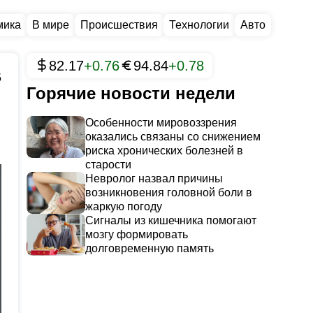
мика
В мире
Происшествия
Технологии
Авто
82.17
+0.76
94.84
+0.78
5
Горячие новости недели
Особенности мировоззрения
оказались связаны со снижением
риска хронических болезней в
старости
Невролог назвал причины
возникновения головной боли в
жаркую погоду
Сигналы из кишечника помогают
мозгу формировать
долговременную память