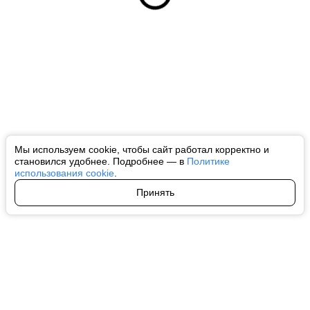
Мы используем cookie, чтобы сайт работал корректно и
становился удобнее. Подробнее — в
Политике
использования cookie
.
Принять
Авторы
О нас
Архив
Все права на любые материалы, опубликованные на сайте, защищены в
соответствии с российским и международным законодательством об
интеллектуальной собственности. Любое использование текстовых, фото,
аудио и видеоматериалов возможно только с согласия правообладателя
(ctnews.ru). Персональные данные (ФЗ 152). При полном или частичном