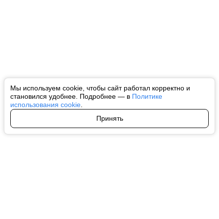
Мы используем cookie, чтобы сайт работал корректно и
становился удобнее. Подробнее — в
Политике
использования cookie
.
Принять
Авторы
О нас
Архив
Все права на любые материалы, опубликованные на сайте, защищены в
соответствии с российским и международным законодательством об
интеллектуальной собственности. Любое использование текстовых, фото,
аудио и видеоматериалов возможно только с согласия правообладателя
(ctnews.ru). Персональные данные (ФЗ 152). При полном или частичном
использовании материалов ctnews.ru активная индексируемая
гиперссылка на исходный материал обязательна. Запрещено для детей.
Оригинал текста:
https://ctnews.ru/