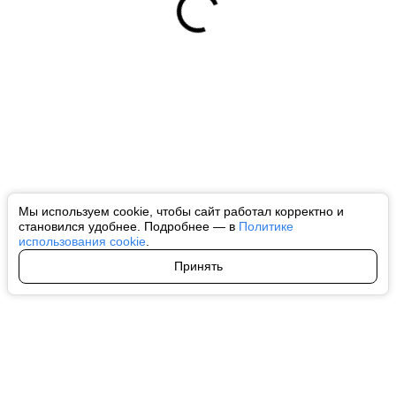
Мы используем cookie, чтобы сайт работал корректно и
становился удобнее. Подробнее — в
Политике
использования cookie
.
Принять
Авторы
О нас
Архив
Все права на любые материалы, опубликованные на сайте, защищены в
соответствии с российским и международным законодательством об
интеллектуальной собственности. Любое использование текстовых, фото,