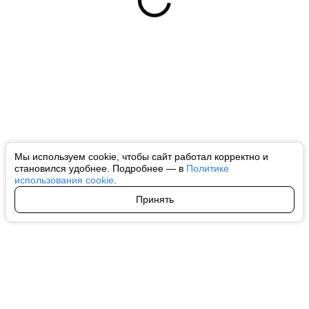
Мы используем cookie, чтобы сайт работал корректно и
становился удобнее. Подробнее — в
Политике
использования cookie
.
Принять
Авторы
О нас
Архив
Все права на любые материалы, опубликованные на сайте, защищены в
соответствии с российским и международным законодательством об
интеллектуальной собственности. Любое использование текстовых, фото,
аудио и видеоматериалов возможно только с согласия правообладателя