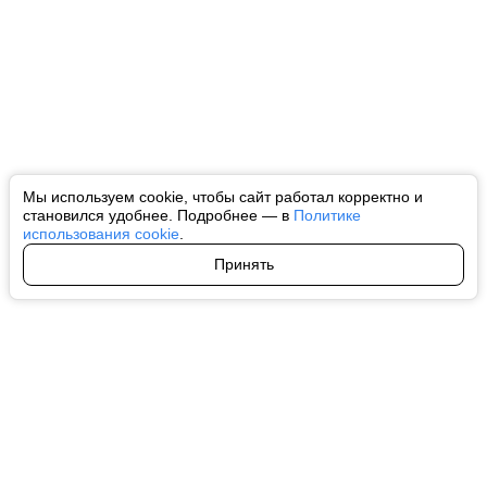
Мы используем cookie, чтобы сайт работал корректно и
становился удобнее. Подробнее — в
Политике
использования cookie
.
Принять
Авторы
О нас
Архив
Все права на любые материалы, опубликованные на сайте, защищены в
соответствии с российским и международным законодательством об
интеллектуальной собственности. Любое использование текстовых, фото,
аудио и видеоматериалов возможно только с согласия правообладателя
(ctnews.ru). Персональные данные (ФЗ 152). При полном или частичном
использовании материалов ctnews.ru активная индексируемая
гиперссылка на исходный материал обязательна. Запрещено для детей.
Оригинал текста:
https://ctnews.ru/