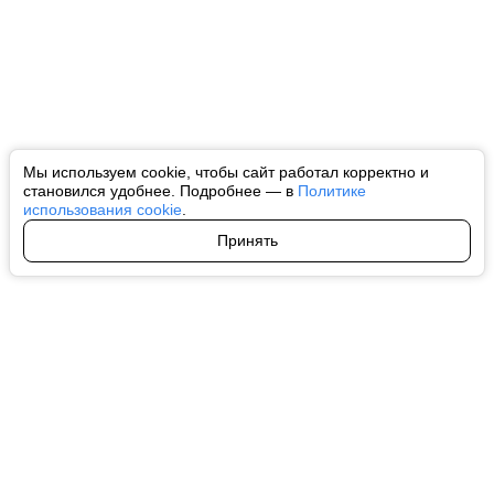
Мы используем cookie, чтобы сайт работал корректно и
становился удобнее. Подробнее — в
Политике
использования cookie
.
Принять
Авторы
О нас
Архив
Все права на любые материалы, опубликованные на сайте, защищены в
соответствии с российским и международным законодательством об
интеллектуальной собственности. Любое использование текстовых, фото,
аудио и видеоматериалов возможно только с согласия правообладателя
(ctnews.ru). Персональные данные (ФЗ 152). При полном или частичном
использовании материалов ctnews.ru активная индексируемая
гиперссылка на исходный материал обязательна. Запрещено для детей.
Оригинал текста:
https://ctnews.ru/
Пользовательское соглашение
|
Политика конфиденциальности
|