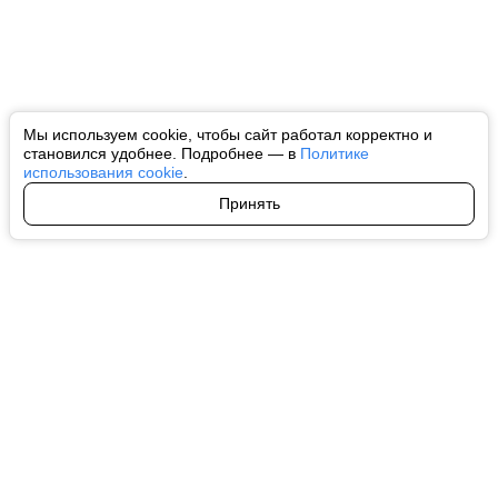
Мы используем cookie, чтобы сайт работал корректно и
становился удобнее. Подробнее — в
Политике
использования cookie
.
Принять
Авторы
О нас
Архив
Все права на любые материалы, опубликованные на сайте, защищены в
соответствии с российским и международным законодательством об
интеллектуальной собственности. Любое использование текстовых, фото,
аудио и видеоматериалов возможно только с согласия правообладателя
(ctnews.ru). Персональные данные (ФЗ 152). При полном или частичном
использовании материалов ctnews.ru активная индексируемая
гиперссылка на исходный материал обязательна. Запрещено для детей.
Оригинал текста:
https://ctnews.ru/
Пользовательское соглашение
|
Политика конфиденциальности
|
Политика использования cookie
На информационном ресурсе применяются рекомендательные
технологии (информационные технологии предоставления информации