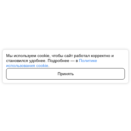
Мы используем cookie, чтобы сайт работал корректно и
становился удобнее. Подробнее — в
Политике
использования cookie
.
Принять
Авторы
О нас
Архив
Все права на любые материалы, опубликованные на сайте, защищены в
соответствии с российским и международным законодательством об
интеллектуальной собственности. Любое использование текстовых, фото,
аудио и видеоматериалов возможно только с согласия правообладателя
(ctnews.ru). Персональные данные (ФЗ 152). При полном или частичном
использовании материалов ctnews.ru активная индексируемая
гиперссылка на исходный материал обязательна. Запрещено для детей.