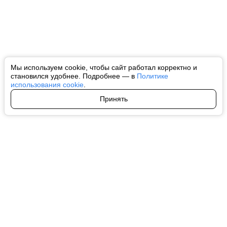
Мы используем cookie, чтобы сайт работал корректно и
становился удобнее. Подробнее — в
Политике
использования cookie
.
Принять
Авторы
О нас
Архив
Все права на любые материалы, опубликованные на сайте, защищены в
соответствии с российским и международным законодательством об
интеллектуальной собственности. Любое использование текстовых, фото,
аудио и видеоматериалов возможно только с согласия правообладателя
(ctnews.ru). Персональные данные (ФЗ 152). При полном или частичном
использовании материалов ctnews.ru активная индексируемая
гиперссылка на исходный материал обязательна. Запрещено для детей.
Оригинал текста:
https://ctnews.ru/
Пользовательское соглашение
|
Политика конфиденциальности
|
Политика использования cookie
На информационном ресурсе применяются рекомендательные