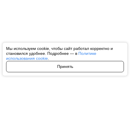
Мы используем cookie, чтобы сайт работал корректно и
становился удобнее. Подробнее — в
Политике
использования cookie
.
Принять
Авторы
О нас
Архив
Все права на любые материалы, опубликованные на сайте, защищены в
соответствии с российским и международным законодательством об
интеллектуальной собственности. Любое использование текстовых, фото,
аудио и видеоматериалов возможно только с согласия правообладателя
(ctnews.ru). Персональные данные (ФЗ 152). При полном или частичном
использовании материалов ctnews.ru активная индексируемая
гиперссылка на исходный материал обязательна. Запрещено для детей.
Оригинал текста:
https://ctnews.ru/
Пользовательское соглашение
|
Политика конфиденциальности
|