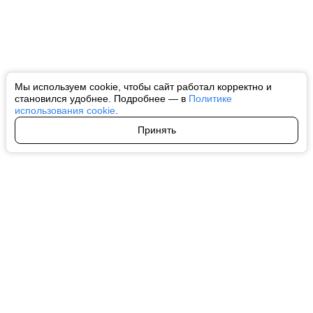
Мы используем cookie, чтобы сайт работал корректно и
становился удобнее. Подробнее — в
Политике
использования cookie
.
Принять
Авторы
О нас
Архив
Все права на любые материалы, опубликованные на сайте, защищены в
соответствии с российским и международным законодательством об
интеллектуальной собственности. Любое использование текстовых, фото,
аудио и видеоматериалов возможно только с согласия правообладателя
(ctnews.ru). Персональные данные (ФЗ 152). При полном или частичном
использовании материалов ctnews.ru активная индексируемая
гиперссылка на исходный материал обязательна. Запрещено для детей.
Оригинал текста:
https://ctnews.ru/
Пользовательское соглашение
|
Политика конфиденциальности
|
Политика использования cookie
На информационном ресурсе применяются рекомендательные
технологии (информационные технологии предоставления информации