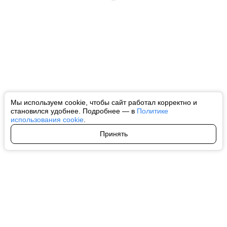
Мы используем cookie, чтобы сайт работал корректно и
становился удобнее. Подробнее — в
Политике
использования cookie
.
Принять
Авторы
О нас
Архив
Все права на любые материалы, опубликованные на сайте, защищены в
соответствии с российским и международным законодательством об
интеллектуальной собственности. Любое использование текстовых, фото,
аудио и видеоматериалов возможно только с согласия правообладателя
(ctnews.ru). Персональные данные (ФЗ 152). При полном или частичном
использовании материалов ctnews.ru активная индексируемая