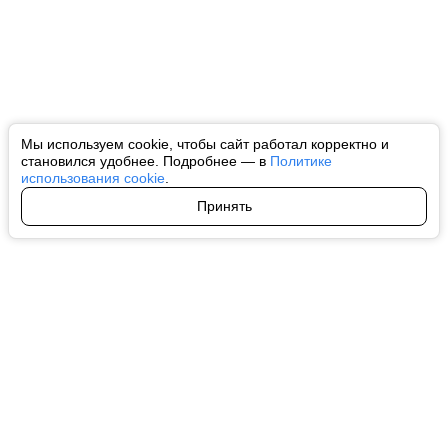
Мы используем cookie, чтобы сайт работал корректно и
становился удобнее. Подробнее — в
Политике
использования cookie
.
Принять
Авторы
О нас
Архив
Все права на любые материалы, опубликованные на сайте, защищены в
соответствии с российским и международным законодательством об
интеллектуальной собственности. Любое использование текстовых, фото,
аудио и видеоматериалов возможно только с согласия правообладателя
(ctnews.ru). Персональные данные (ФЗ 152). При полном или частичном
использовании материалов ctnews.ru активная индексируемая
гиперссылка на исходный материал обязательна. Запрещено для детей.
Оригинал текста:
https://ctnews.ru/
Пользовательское соглашение
|
Политика конфиденциальности
|
Политика использования cookie