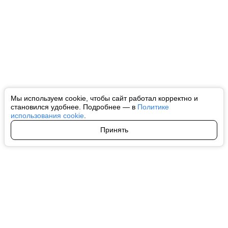
Мы используем cookie, чтобы сайт работал корректно и
становился удобнее. Подробнее — в
Политике
использования cookie
.
Принять
Авторы
О нас
Архив
Все права на любые материалы, опубликованные на сайте, защищены в
соответствии с российским и международным законодательством об
интеллектуальной собственности. Любое использование текстовых, фото,
аудио и видеоматериалов возможно только с согласия правообладателя
(ctnews.ru). Персональные данные (ФЗ 152). При полном или частичном
использовании материалов ctnews.ru активная индексируемая
гиперссылка на исходный материал обязательна. Запрещено для детей.