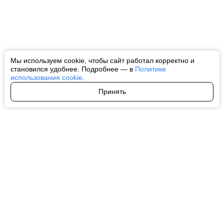
Мы используем cookie, чтобы сайт работал корректно и
становился удобнее. Подробнее — в
Политике
использования cookie
.
Принять
Авторы
О нас
Архив
Все права на любые материалы, опубликованные на сайте, защищены в
соответствии с российским и международным законодательством об
интеллектуальной собственности. Любое использование текстовых, фото,
аудио и видеоматериалов возможно только с согласия правообладателя
(ctnews.ru). Персональные данные (ФЗ 152). При полном или частичном
использовании материалов ctnews.ru активная индексируемая
гиперссылка на исходный материал обязательна. Запрещено для детей.
Оригинал текста:
https://ctnews.ru/
Пользовательское соглашение
|
Политика конфиденциальности
|
Политика использования cookie
На информационном ресурсе применяются рекомендательные
технологии (информационные технологии предоставления информации