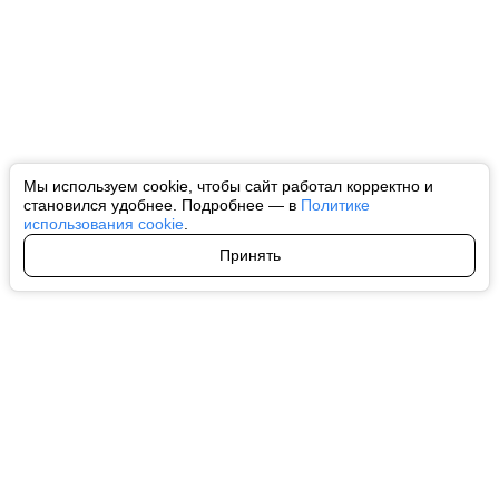
Мы используем cookie, чтобы сайт работал корректно и
становился удобнее. Подробнее — в
Политике
использования cookie
.
Принять
Авторы
О нас
Архив
Все права на любые материалы, опубликованные на сайте, защищены в
соответствии с российским и международным законодательством об
интеллектуальной собственности. Любое использование текстовых, фото,
аудио и видеоматериалов возможно только с согласия правообладателя
(ctnews.ru). Персональные данные (ФЗ 152). При полном или частичном
использовании материалов ctnews.ru активная индексируемая
гиперссылка на исходный материал обязательна. Запрещено для детей.
Оригинал текста:
https://ctnews.ru/
Пользовательское соглашение
|
Политика конфиденциальности
|