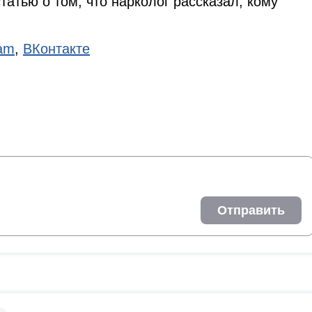
татью о том, что нарколог рассказал, кому
ram
,
ВКонтакте
Отправить