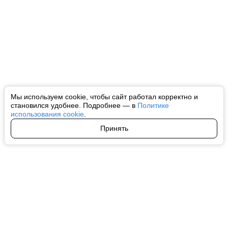
Мы используем cookie, чтобы сайт работал корректно и
становился удобнее. Подробнее — в
Политике
использования cookie
.
Принять
Авторы
О нас
Архив
Все права на любые материалы, опубликованные на сайте, защищены в
соответствии с российским и международным законодательством об
интеллектуальной собственности. Любое использование текстовых, фото,
аудио и видеоматериалов возможно только с согласия правообладателя
(ctnews.ru). Персональные данные (ФЗ 152). При полном или частичном
использовании материалов ctnews.ru активная индексируемая
гиперссылка на исходный материал обязательна. Запрещено для детей.