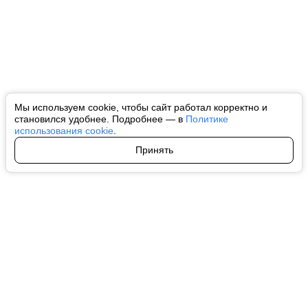
Мы используем cookie, чтобы сайт работал корректно и
становился удобнее. Подробнее — в
Политике
использования cookie
.
Принять
Авторы
О нас
Архив
Все права на любые материалы, опубликованные на сайте, защищены в
соответствии с российским и международным законодательством об
интеллектуальной собственности. Любое использование текстовых, фото,
аудио и видеоматериалов возможно только с согласия правообладателя
(ctnews.ru). Персональные данные (ФЗ 152). При полном или частичном
использовании материалов ctnews.ru активная индексируемая
гиперссылка на исходный материал обязательна. Запрещено для детей.
Оригинал текста:
https://ctnews.ru/
Пользовательское соглашение
|
Политика конфиденциальности
|