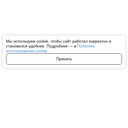
Мы используем cookie, чтобы сайт работал корректно и
становился удобнее. Подробнее — в
Политике
использования cookie
.
Принять
Авторы
О нас
Архив
Все права на любые материалы, опубликованные на сайте, защищены в
соответствии с российским и международным законодательством об
интеллектуальной собственности. Любое использование текстовых, фото,
аудио и видеоматериалов возможно только с согласия правообладателя
(ctnews.ru). Персональные данные (ФЗ 152). При полном или частичном
использовании материалов ctnews.ru активная индексируемая
гиперссылка на исходный материал обязательна. Запрещено для детей.
Оригинал текста:
https://ctnews.ru/
Пользовательское соглашение
|
Политика конфиденциальности
|
Политика использования cookie