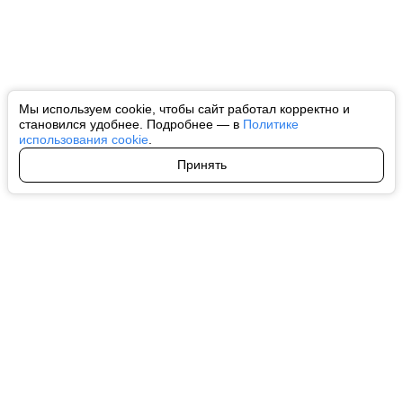
Мы используем cookie, чтобы сайт работал корректно и
становился удобнее. Подробнее — в
Политике
использования cookie
.
Принять
Авторы
О нас
Архив
Все права на любые материалы, опубликованные на сайте, защищены в
соответствии с российским и международным законодательством об
интеллектуальной собственности. Любое использование текстовых, фото,
аудио и видеоматериалов возможно только с согласия правообладателя
(ctnews.ru). Персональные данные (ФЗ 152). При полном или частичном
использовании материалов ctnews.ru активная индексируемая
гиперссылка на исходный материал обязательна. Запрещено для детей.
Оригинал текста:
https://ctnews.ru/
Пользовательское соглашение
|
Политика конфиденциальности
|
Политика использования cookie
На информационном ресурсе применяются рекомендательные
технологии (информационные технологии предоставления информации