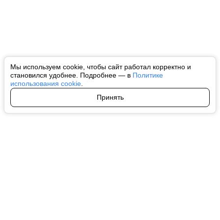
Мы используем cookie, чтобы сайт работал корректно и
становился удобнее. Подробнее — в
Политике
использования cookie
.
Принять
Авторы
О нас
Архив
Все права на любые материалы, опубликованные на сайте, защищены в
соответствии с российским и международным законодательством об
интеллектуальной собственности. Любое использование текстовых, фото,
аудио и видеоматериалов возможно только с согласия правообладателя
(ctnews.ru). Персональные данные (ФЗ 152). При полном или частичном
использовании материалов ctnews.ru активная индексируемая
гиперссылка на исходный материал обязательна. Запрещено для детей.
Оригинал текста:
https://ctnews.ru/
Пользовательское соглашение
|
Политика конфиденциальности
|
Политика использования cookie
На информационном ресурсе применяются рекомендательные