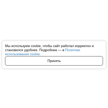
Мы используем cookie, чтобы сайт работал корректно и
становился удобнее. Подробнее — в
Политике
использования cookie
.
Принять
Авторы
О нас
Архив
Все права на любые материалы, опубликованные на сайте, защищены в
соответствии с российским и международным законодательством об
интеллектуальной собственности. Любое использование текстовых, фото,
аудио и видеоматериалов возможно только с согласия правообладателя
(ctnews.ru). Персональные данные (ФЗ 152). При полном или частичном
использовании материалов ctnews.ru активная индексируемая
гиперссылка на исходный материал обязательна. Запрещено для детей.