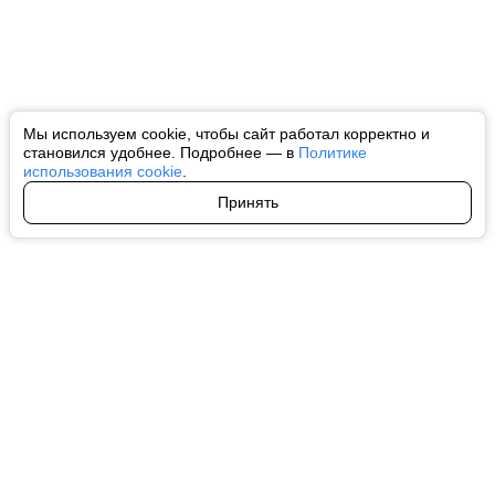
Мы используем cookie, чтобы сайт работал корректно и
становился удобнее. Подробнее — в
Политике
использования cookie
.
Принять
Авторы
О нас
Архив
Все права на любые материалы, опубликованные на сайте, защищены в
соответствии с российским и международным законодательством об
интеллектуальной собственности. Любое использование текстовых, фото,
аудио и видеоматериалов возможно только с согласия правообладателя
(ctnews.ru). Персональные данные (ФЗ 152). При полном или частичном
использовании материалов ctnews.ru активная индексируемая
гиперссылка на исходный материал обязательна. Запрещено для детей.
Оригинал текста:
https://ctnews.ru/
Пользовательское соглашение
|
Политика конфиденциальности
|
Политика использования cookie
На информационном ресурсе применяются рекомендательные
технологии (информационные технологии предоставления информации