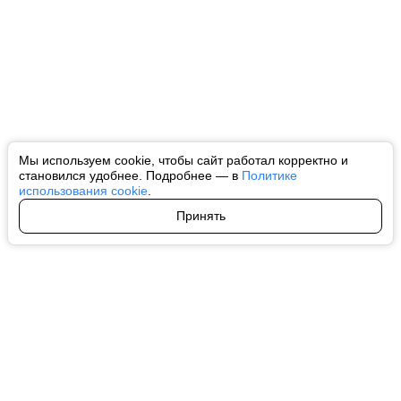
Мы используем cookie, чтобы сайт работал корректно и
становился удобнее. Подробнее — в
Политике
использования cookie
.
Принять
Авторы
О нас
Архив
Все права на любые материалы, опубликованные на сайте, защищены в
соответствии с российским и международным законодательством об
интеллектуальной собственности. Любое использование текстовых, фото,
аудио и видеоматериалов возможно только с согласия правообладателя
(ctnews.ru). Персональные данные (ФЗ 152). При полном или частичном
использовании материалов ctnews.ru активная индексируемая
гиперссылка на исходный материал обязательна. Запрещено для детей.
Оригинал текста:
https://ctnews.ru/