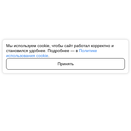
Мы используем cookie, чтобы сайт работал корректно и
становился удобнее. Подробнее — в
Политике
использования cookie
.
Принять
Авторы
О нас
Архив
Все права на любые материалы, опубликованные на сайте, защищены в
соответствии с российским и международным законодательством об
интеллектуальной собственности. Любое использование текстовых, фото,
аудио и видеоматериалов возможно только с согласия правообладателя
(ctnews.ru). Персональные данные (ФЗ 152). При полном или частичном
использовании материалов ctnews.ru активная индексируемая
гиперссылка на исходный материал обязательна. Запрещено для детей.
Оригинал текста:
https://ctnews.ru/
Пользовательское соглашение
|
Политика конфиденциальности
|