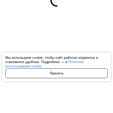
Мы используем cookie, чтобы сайт работал корректно и
становился удобнее. Подробнее — в
Политике
использования cookie
.
Принять
Авторы
О нас
Архив
Все права на любые материалы, опубликованные на сайте, защищены в
соответствии с российским и международным законодательством об
интеллектуальной собственности. Любое использование текстовых, фото,
аудио и видеоматериалов возможно только с согласия правообладателя