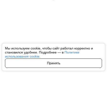
Мы используем cookie, чтобы сайт работал корректно и
становился удобнее. Подробнее — в
Политике
использования cookie
.
Принять
Авторы
О нас
Архив
Все права на любые материалы, опубликованные на сайте, защищены в
соответствии с российским и международным законодательством об
интеллектуальной собственности. Любое использование текстовых, фото,
аудио и видеоматериалов возможно только с согласия правообладателя
(ctnews.ru). Персональные данные (ФЗ 152). При полном или частичном
использовании материалов ctnews.ru активная индексируемая